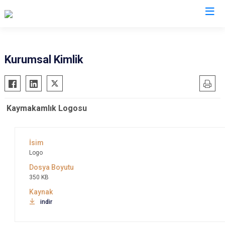
Rize
Kurumsal Kimlik
Ardeşen
Hemşin
Çamlıhemşin
İkizdere
Kaymakamlık Logosu
Çayeli
İyidere
Derepazarı
Kalkandere
Fındıklı
Pazar
Logo
Güneysu
350 KB
indir