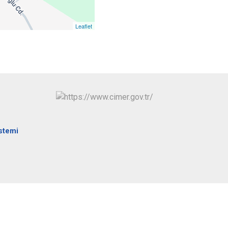
Pazar
Leaflet
istemi