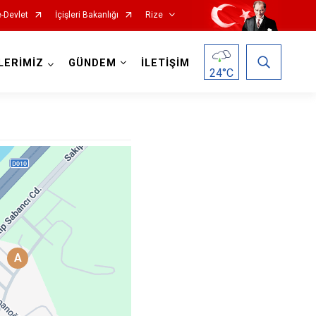
e-Devlet
İçişleri Bakanlığı
Rize
LERİMİZ
GÜNDEM
İLETİŞİM
24
°C
Hemşin
İkizdere
A
İyidere
Kalkandere