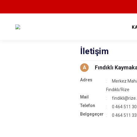
K
İletişim
Fındıklı Kaymak
A
Adres
Merkez Maha
Fındıklı/Rize
Mail
findikli@rize.
Telefon
0 464 511 30
Belgegeçer
0 464 511 33