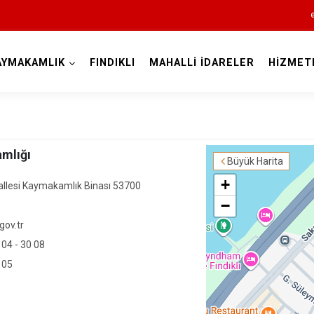
AYMAKAMLIK
FINDIKLI
MAHALLİ İDARELER
HİZMET
Rize
amlığı
Büyük Harita
+
llesi Kaymakamlık Binası 53700
−
gov.tr
Ardeşen
 04 - 30 08
Çamlıhemşin
 05
Çayeli
Derepazarı