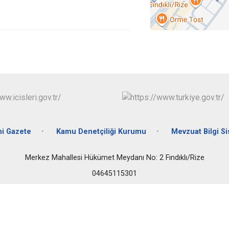
Fındıklı
Güneysu
i Gazete
Kamu Denetçiliği Kurumu
Mevzuat Bilgi S
Merkez Mahallesi Hükümet Meydanı No: 2 Fındıklı/Rize
04645115301