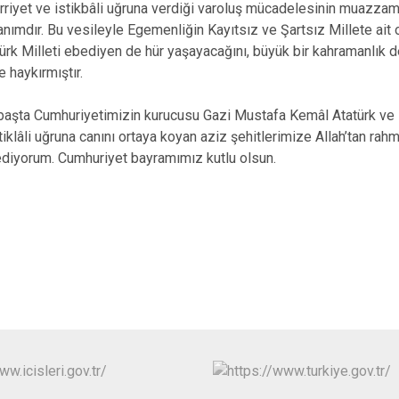
ürriyet ve istikbâli uğruna verdiği varoluş mücadelesinin muazza
Fındıklı
anımdır. Bu vesileyle Egemenliğin Kayıtsız ve Şartsız Millete ait 
Güneysu
ürk Milleti ebediyen de hür yaşayacağını, büyük bir kahramanlık d
e haykırmıştır.
başta Cumhuriyetimizin kurucusu Gazi Mustafa Kemâl Atatürk ve s
tiklâli uğruna canını ortaya koyan aziz şehitlerimize Allah’tan rah
ediyorum. Cumhuriyet bayramımız kutlu olsun.