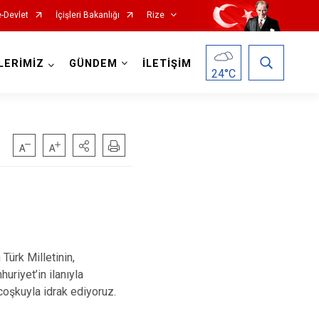
e-Devlet
İçişleri Bakanlığı
Rize
LERİMİZ
GÜNDEM
İLETİŞİM
24
°C
Hemşin
ürk Milletinin,
İkizdere
uriyet’in ilanıyla
İyidere
coşkuyla idrak ediyoruz.
Kalkandere