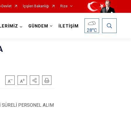
e-Devlet
İçişleri Bakanlığı
Rize
LERİMİZ
GÜNDEM
İLETİŞİM
28
°C
A
Hemşin
İ SÜRELİ PERSONEL ALIM
İkizdere
İyidere
Kalkandere