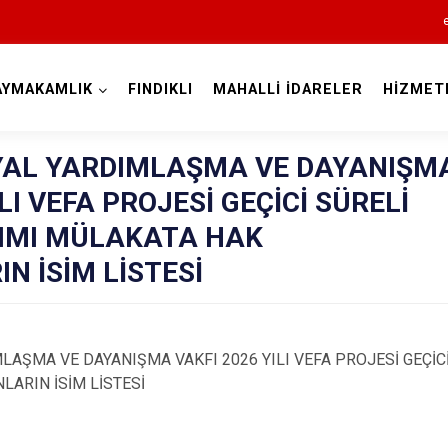
AYMAKAMLIK
FINDIKLI
MAHALLİ İDARELER
HİZMET
Rize
SYAL YARDIMLAŞMA VE DAYANIŞM
LI VEFA PROJESİ GEÇİCİ SÜRELİ
IMI MÜLAKATA HAK
N İSİM LİSTESİ
Ardeşen
LAŞMA VE DAYANIŞMA VAKFI 2026 YILI VEFA PROJESİ GEÇİC
Çamlıhemşin
LARIN İSİM LİSTESİ
Çayeli
Derepazarı