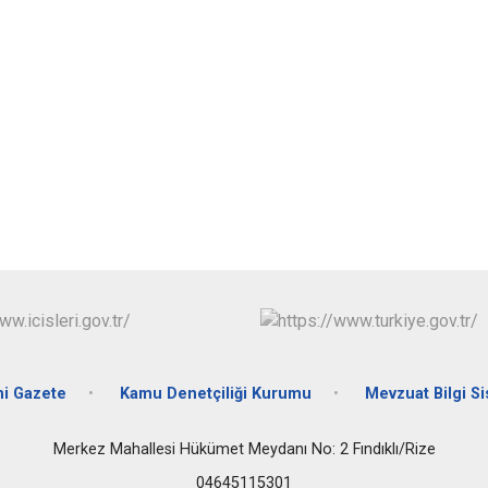
Fındıklı
Güneysu
Ş
i Gazete
Kamu Denetçiliği Kurumu
Mevzuat Bilgi S
Merkez Mahallesi Hükümet Meydanı No: 2 Fındıklı/Rize
04645115301