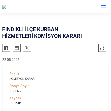
Rize
FINDIKLI İLÇE KURBAN
HİZMETLERİ KOMİSYON KARARI
Ardeşen
Hemşin
Çamlıhemşin
İkizdere
Çayeli
İyidere
22.05.2026
Derepazarı
Kalkandere
Fındıklı
Pazar
Güneysu
KOMİSYON KARARI
1737 KB
indir