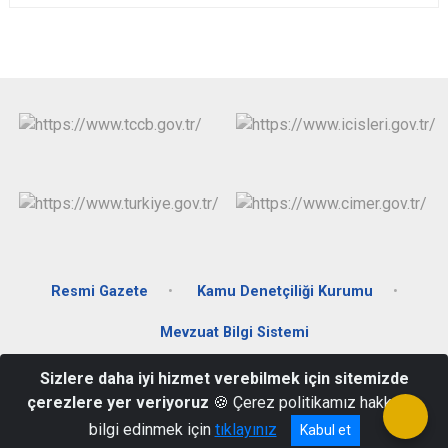
Resmi Gazete
Kamu Denetçiliği Kurumu
Mevzuat Bilgi Sistemi
Sizlere daha iyi hizmet verebilmek için sitemizde
Merkez Mahallesi Hükümet Meydanı No: 2 Fındıklı/Rize
çerezlere yer veriyoruz
🍪 Çerez politikamız hakkında
04645115301
bilgi edinmek için
tıklayınız
Kabul et