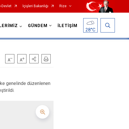
e-Devlet
İçişleri Bakanlığı
Rize
LERİMİZ
GÜNDEM
İLETİŞİM
28
°C
ülke genelinde düzenlenen
tirildi.
Hemşin
İkizdere
İyidere
Kalkandere