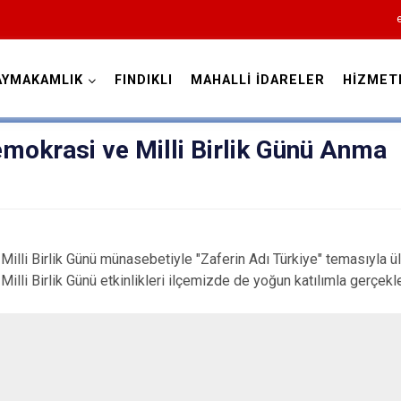
AYMAKAMLIK
FINDIKLI
MAHALLİ İDARELER
HİZMET
Rize
okrasi ve Milli Birlik Günü Anma
lli Birlik Günü münasebetiyle "Zaferin Adı Türkiye" temasıyla 
i Birlik Günü etkinlikleri ilçemizde de yoğun katılımla gerçekleş
Ardeşen
Çamlıhemşin
Çayeli
Derepazarı